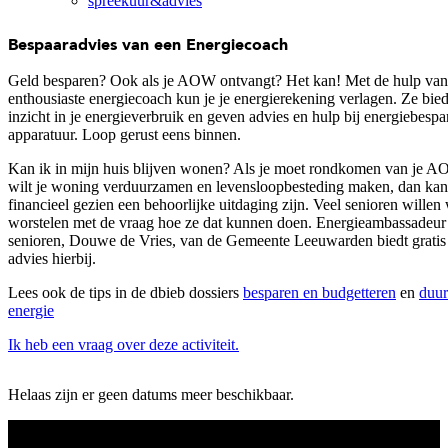
spreekuur&advies
Bespaaradvies van een Energiecoach
Geld besparen? Ook als je AOW ontvangt? Het kan! Met de hulp van
enthousiaste energiecoach kun je je energierekening verlagen. Ze bied
inzicht in je energieverbruik en geven advies en hulp bij energiebesp
apparatuur. Loop gerust eens binnen.
Kan ik in mijn huis blijven wonen? Als je moet rondkomen van je A
wilt je woning verduurzamen en levensloopbesteding maken, dan kan
financieel gezien een behoorlijke uitdaging zijn. Veel senioren willen
worstelen met de vraag hoe ze dat kunnen doen. Energieambassadeur
senioren, Douwe de Vries, van de Gemeente Leeuwarden biedt gratis
advies hierbij.
Lees ook de tips in de dbieb dossiers
besparen en budgetteren
en
duu
energie
Ik heb een vraag over deze activiteit.
Helaas zijn er geen datums meer beschikbaar.