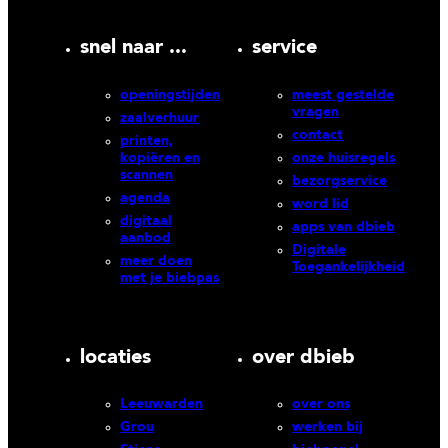
snel naar ...
service
openingstijden
meest gestelde
vragen
zaalverhuur
contact
printen,
kopiëren en
onze huisregels
scannen
bezorgservice
agenda
word lid
digitaal
apps van dbieb
aanbod
Digitale
meer doen
Toegankelijkheid
met je biebpas
locaties
over dbieb
Leeuwarden
over ons
Grou
werken bij