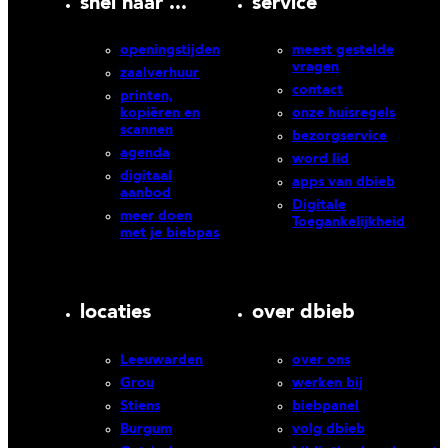
snel naar ...
service
openingstijden
meest gestelde
vragen
zaalverhuur
contact
printen,
kopiëren en
onze huisregels
scannen
bezorgservice
agenda
word lid
digitaal
apps van dbieb
aanbod
Digitale
meer doen
Toegankelijkheid
met je biebpas
locaties
over dbieb
Leeuwarden
over ons
Grou
werken bij
Stiens
biebpanel
Burgum
volg dbieb