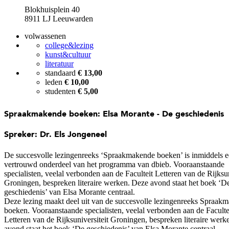
Blokhuisplein 40
8911 LJ Leeuwarden
volwassenen
college&lezing
kunst&cultuur
literatuur
standaard
€ 13,00
leden
€ 10,00
studenten
€ 5,00
Spraakmakende boeken: Elsa Morante - De geschiedenis
Spreker: Dr. Els Jongeneel
De succesvolle lezingenreeks ‘Spraakmakende boeken’ is inmiddels 
vertrouwd onderdeel van het programma van dbieb. Vooraanstaande
specialisten, veelal verbonden aan de Faculteit Letteren van de Rijksun
Groningen, bespreken literaire werken. Deze avond staat het boek ‘D
geschiedenis’ van Elsa Morante centraal.
Deze lezing maakt deel uit van de succesvolle lezingenreeks Spraak
boeken. Vooraanstaande specialisten, veelal verbonden aan de Faculte
Letteren van de Rijksuniversiteit Groningen, bespreken literaire wer
avond staat het boek ‘De geschiedenis’ van Elsa Morante centraal.