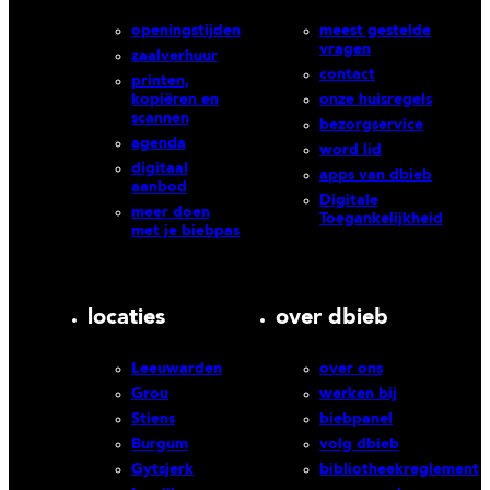
openingstijden
meest gestelde
vragen
zaalverhuur
contact
printen,
kopiëren en
onze huisregels
scannen
bezorgservice
agenda
word lid
digitaal
apps van dbieb
aanbod
Digitale
meer doen
Toegankelijkheid
met je biebpas
locaties
over dbieb
Leeuwarden
over ons
Grou
werken bij
Stiens
biebpanel
Burgum
volg dbieb
Gytsjerk
bibliotheekreglement