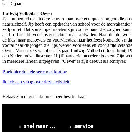
ca. 15 jaar.
Ludwig Volbeda – Oever
Een authentieke en tedere jeugdroman over een queer-jongere die op 
naar zichzelf. Jip heeft een opdracht van school voor de meivakantie:
zelfportret. Dat zou simpel moeten zijn voor iemand die zo goed kan 
als Jip. Toch blijven Jips gedachten maar afdwalen. Naar de nieuwe j
de klas, naar meikevers en vuurvliegjes, naar het feest komende vrijda
vooral naar de jongen die Jips wereld voor eens en voor altijd verande
Oever. Voor lezers vanaf ca. 13 jaar. Ludwig Volbeda (Oosterhout, 19
een Nederlandse illustrator. Hij illustreerde meerdere boeken. Zijn w
in meerdere landen uitgegeven. ‘Oever’ is zijn debuut als schrijver.
Boek hier de hele serie met korting
Ik heb een vraag over deze activiteit
Helaas zijn er geen datums meer beschikbaar.
snel naar ...
service