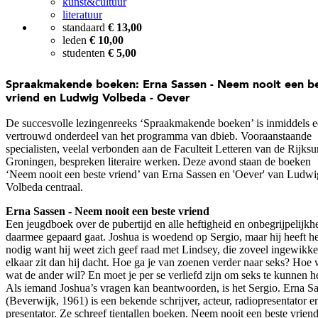
kunst&cultuur
literatuur
standaard
€ 13,00
leden
€ 10,00
studenten
€ 5,00
Spraakmakende boeken: Erna Sassen - Neem nooit een b
vriend en Ludwig Volbeda - Oever
De succesvolle lezingenreeks ‘Spraakmakende boeken’ is inmiddels 
vertrouwd onderdeel van het programma van dbieb. Vooraanstaande
specialisten, veelal verbonden aan de Faculteit Letteren van de Rijksun
Groningen, bespreken literaire werken. Deze avond staan de boeken
‘Neem nooit een beste vriend’ van Erna Sassen en 'Oever' van Ludwi
Volbeda centraal.
Erna Sassen - Neem nooit een beste vriend
Een jeugdboek over de pubertijd en alle heftigheid en onbegrijpelijkh
daarmee gepaard gaat. Joshua is woedend op Sergio, maar hij heeft 
nodig want hij weet zich geef raad met Lindsey, die zoveel ingewikke
elkaar zit dan hij dacht. Hoe ga je van zoenen verder naar seks? Hoe 
wat de ander wil? En moet je per se verliefd zijn om seks te kunnen 
Als iemand Joshua’s vragen kan beantwoorden, is het Sergio. Erna S
(Beverwijk, 1961) is een bekende schrijver, acteur, radiopresentator e
presentator. Ze schreef tientallen boeken. Neem nooit een beste vriend