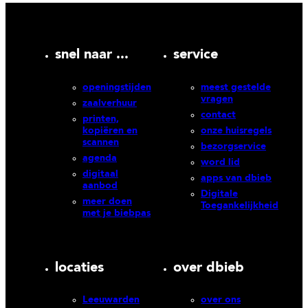
snel naar ...
service
openingstijden
meest gestelde
vragen
zaalverhuur
contact
printen,
kopiëren en
onze huisregels
scannen
bezorgservice
agenda
word lid
digitaal
apps van dbieb
aanbod
Digitale
meer doen
Toegankelijkheid
met je biebpas
locaties
over dbieb
Leeuwarden
over ons