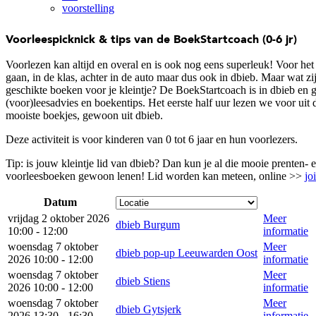
voorstelling
Voorleespicknick & tips van de BoekStartcoach (0-6 jr)
Voorlezen kan altijd en overal en is ook nog eens superleuk! Voor het
gaan, in de klas, achter in de auto maar dus ook in dbieb. Maar wat zi
geschikte boeken voor je kleintje? De BoekStartcoach is in dbieb en g
(voor)leesadvies en boekentips. Het eerste half uur lezen we voor uit 
mooiste boekjes, gewoon uit dbieb.
Deze activiteit is voor kinderen van 0 tot 6 jaar en hun voorlezers.
Tip: is jouw kleintje lid van dbieb? Dan kun je al die mooie prenten- 
voorleesboeken gewoon lenen! Lid worden kan meteen, online >>
jo
Datum
vrijdag 2 oktober 2026
Meer
dbieb Burgum
10:00 - 12:00
informatie
woensdag 7 oktober
Meer
dbieb pop-up Leeuwarden Oost
2026 10:00 - 12:00
informatie
woensdag 7 oktober
Meer
dbieb Stiens
2026 10:00 - 12:00
informatie
woensdag 7 oktober
Meer
dbieb Gytsjerk
2026 13:30 - 16:30
informatie