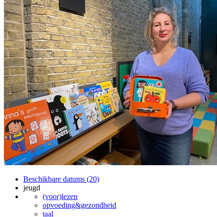
Beschikbare datums (20)
jeugd
(voor)lezen
opvoeding&gezondheid
taal