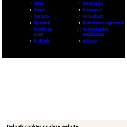
Grou
werken bij
Stiens
biebpanel
Burgum
volg dbieb
Gytsjerk
bibliotheekreglement
In wijk en
voorwaarden
dorp
activiteiten
In dbieb
privacy
Gebruik cookies op deze website