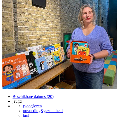
Beschikbare datums (20)
jeugd
(voor)lezen
opvoeding&gezondheid
taal