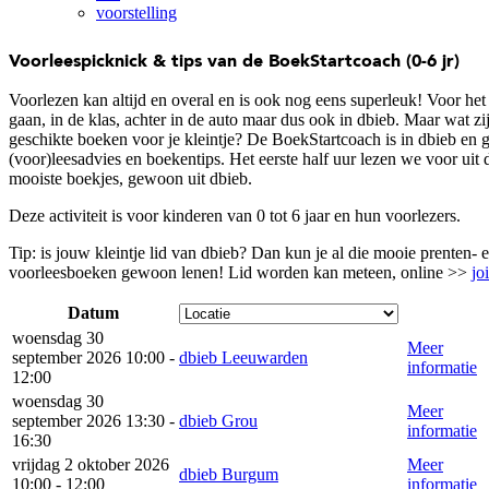
voorstelling
Voorleespicknick & tips van de BoekStartcoach (0-6 jr)
Voorlezen kan altijd en overal en is ook nog eens superleuk! Voor het
gaan, in de klas, achter in de auto maar dus ook in dbieb. Maar wat zi
geschikte boeken voor je kleintje? De BoekStartcoach is in dbieb en g
(voor)leesadvies en boekentips. Het eerste half uur lezen we voor uit 
mooiste boekjes, gewoon uit dbieb.
Deze activiteit is voor kinderen van 0 tot 6 jaar en hun voorlezers.
Tip: is jouw kleintje lid van dbieb? Dan kun je al die mooie prenten- 
voorleesboeken gewoon lenen! Lid worden kan meteen, online >>
jo
Datum
woensdag 30
Meer
september 2026 10:00 -
dbieb Leeuwarden
informatie
12:00
woensdag 30
Meer
september 2026 13:30 -
dbieb Grou
informatie
16:30
vrijdag 2 oktober 2026
Meer
dbieb Burgum
10:00 - 12:00
informatie