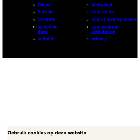
Stiens
biebpanel
Burgum
volg dbieb
Gytsjerk
bibliotheekreglement
In wijk en
voorwaarden
dorp
activiteiten
In dbieb
privacy
Gebruik cookies op deze website