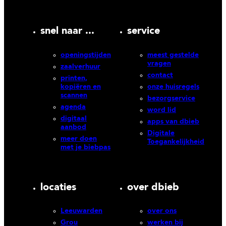
snel naar ...
service
openingstijden
meest gestelde
vragen
zaalverhuur
contact
printen,
kopiëren en
onze huisregels
scannen
bezorgservice
agenda
word lid
digitaal
apps van dbieb
aanbod
Digitale
meer doen
Toegankelijkheid
met je biebpas
locaties
over dbieb
Leeuwarden
over ons
Grou
werken bij