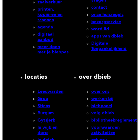
vragen
zaalverhuur
contact
printen,
kopiëren en
onze huisregels
scannen
bezorgservice
agenda
word lid
digitaal
apps van dbieb
aanbod
Digitale
meer doen
Toegankelijkheid
met je biebpas
locaties
over dbieb
Leeuwarden
over ons
Grou
werken bij
Stiens
biebpanel
Burgum
volg dbieb
Gytsjerk
bibliotheekreglement
In wijk en
voorwaarden
dorp
activiteiten