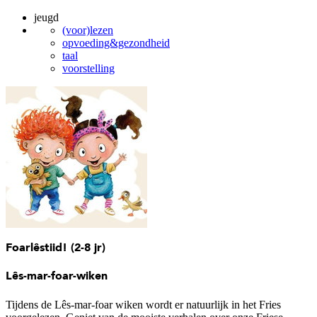
jeugd
(voor)lezen
opvoeding&gezondheid
taal
voorstelling
Foarlêstiid! (2-8 jr)
Lês-mar-foar-wiken
Tijdens de Lês-mar-foar wiken wordt er natuurlijk in het Fries