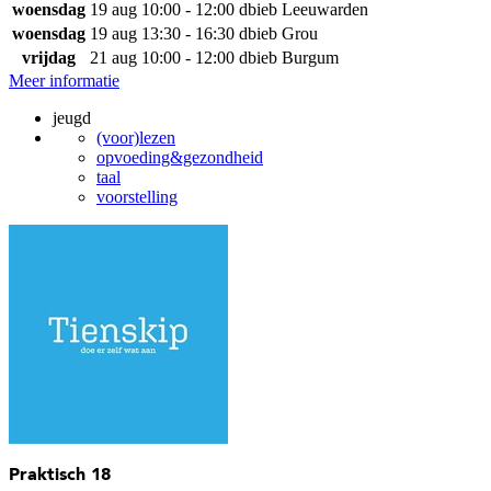
woensdag
19 aug
10:00 - 12:00
dbieb Leeuwarden
woensdag
19 aug
13:30 - 16:30
dbieb Grou
vrijdag
21 aug
10:00 - 12:00
dbieb Burgum
Meer informatie
jeugd
(voor)lezen
opvoeding&gezondheid
taal
voorstelling
Praktisch 18