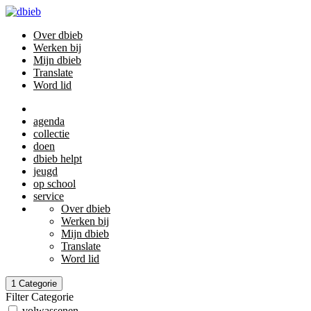
Over dbieb
Werken bij
Mijn dbieb
Translate
Word lid
agenda
collectie
doen
dbieb helpt
jeugd
op school
service
Over dbieb
Werken bij
Mijn dbieb
Translate
Word lid
1
Categorie
Filter Categorie
volwassenen