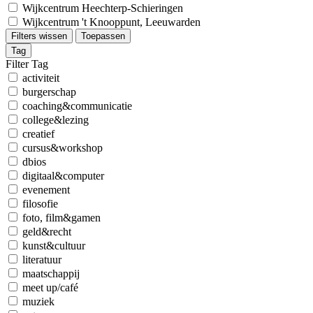
Wijkcentrum Heechterp-Schieringen
Wijkcentrum 't Knooppunt, Leeuwarden
Filters wissen
Toepassen
Tag
Filter Tag
activiteit
burgerschap
coaching&communicatie
college&lezing
creatief
cursus&workshop
dbios
digitaal&computer
evenement
filosofie
foto, film&gamen
geld&recht
kunst&cultuur
literatuur
maatschappij
meet up/café
muziek