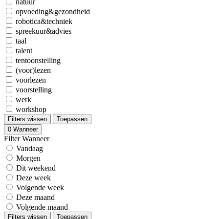
natuur
opvoeding&gezondheid
robotica&techniek
spreekuur&advies
taal
talent
tentoonstelling
(voor)lezen
voorlezen
voorstelling
werk
workshop
Filters wissen
Toepassen
0
Wanneer
Filter Wanneer
Vandaag
Morgen
Dit weekend
Deze week
Volgende week
Deze maand
Volgende maand
Filters wissen
Toepassen