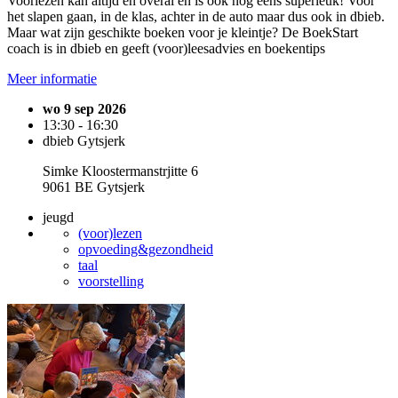
Voorlezen kan altijd en overal en is ook nog eens superleuk! Voor
het slapen gaan, in de klas, achter in de auto maar dus ook in dbieb.
Maar wat zijn geschikte boeken voor je kleintje? De BoekStart
coach is in dbieb en geeft (voor)leesadvies en boekentips
Meer informatie
wo 9 sep 2026
13:30 - 16:30
dbieb Gytsjerk
Simke Kloostermanstrjitte 6
9061 BE Gytsjerk
jeugd
(voor)lezen
opvoeding&gezondheid
taal
voorstelling