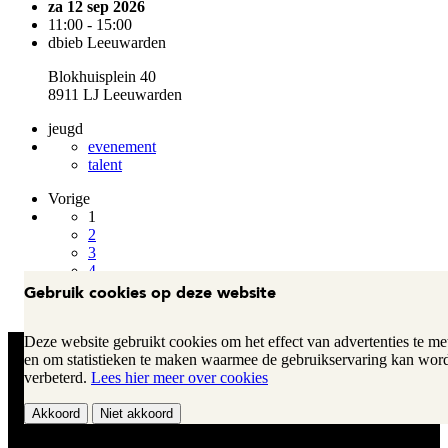
za 12 sep 2026
11:00 - 15:00
dbieb Leeuwarden
Blokhuisplein 40
8911 LJ Leeuwarden
jeugd
evenement
talent
Vorige
1
2
3
4
5
Gebruik cookies op deze website
Volgende
Deze website gebruikt cookies om het effect van advertenties te me
en om statistieken te maken waarmee de gebruikservaring kan wor
verbeterd.
Lees hier meer over cookies
snel naar ...
service
Akkoord
Niet akkoord