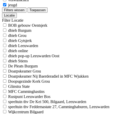
jeugd
Filters wissen
Toepassen
Locatie
Filter Locatie
BOB gebouw Oentsjerk
dbieb Burgum
dbieb Grou
dbieb Gytsjerk
dbieb Leeuwarden
dbieb online
dbieb pop-up Leeuwarden Oost
dbieb Stiens
De Pleats Burgum
Doarpskeamer Grou
Doarpskeamer Nij Baerderadiel in MFC Wjukken
Doopsgezinde Kerk Grou
Glinstra State
MFC Camminghastins
Rustpunt Leeuwarder Bos
speeltuin thv De Kei 500, Bilgaard, Leeuwarden
speeltuin thv Feddemastate 27, Camminghaburen, Leeuwarden
Wijkcentrum Bilgaard