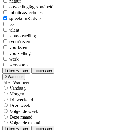
natuur
opvoeding&gezondheid
robotica&techniek
spreekuur&advies
taal
talent
tentoonstelling
(voor)lezen
voorlezen
voorstelling
werk
workshop
Filters wissen
Toepassen
0
Wanneer
Filter Wanneer
Vandaag
Morgen
Dit weekend
Deze week
Volgende week
Deze maand
Volgende maand
Filters wissen
Toepassen