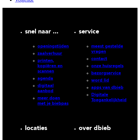
snel naar ...
service
openingstijden
meest gestelde
vragen
zaalverhuur
contact
printen,
kopiëren en
onze huisregels
scannen
bezorgservice
agenda
word lid
digitaal
apps van dbieb
aanbod
Digitale
meer doen
Toegankelijkheid
met je biebpas
locaties
over dbieb