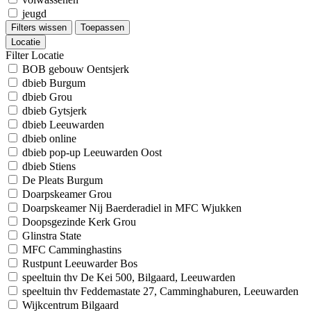
jeugd
Filters wissen
Toepassen
Locatie
Filter Locatie
BOB gebouw Oentsjerk
dbieb Burgum
dbieb Grou
dbieb Gytsjerk
dbieb Leeuwarden
dbieb online
dbieb pop-up Leeuwarden Oost
dbieb Stiens
De Pleats Burgum
Doarpskeamer Grou
Doarpskeamer Nij Baerderadiel in MFC Wjukken
Doopsgezinde Kerk Grou
Glinstra State
MFC Camminghastins
Rustpunt Leeuwarder Bos
speeltuin thv De Kei 500, Bilgaard, Leeuwarden
speeltuin thv Feddemastate 27, Camminghaburen, Leeuwarden
Wijkcentrum Bilgaard