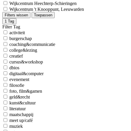
Wijkcentrum Heechterp-Schieringen
Wijkcentrum 't Knooppunt, Leeuwarden
Filters wissen
Toepassen
1
Tag
Filter Tag
activiteit
burgerschap
coaching&communicatie
college&lezing
creatief
cursus&workshop
dbios
digitaal&computer
evenement
filosofie
foto, film&gamen
geld&recht
kunst&cultuur
literatuur
maatschappij
meet up/café
muziek