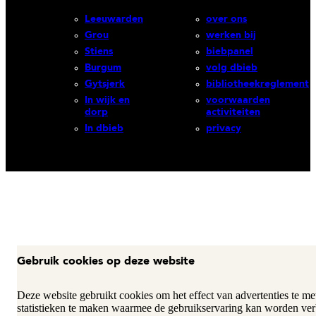
Leeuwarden
over ons
Grou
werken bij
Stiens
biebpanel
Burgum
volg dbieb
Gytsjerk
bibliotheekreglement
In wijk en
voorwaarden
dorp
activiteiten
In dbieb
privacy
Gebruik cookies op deze website
Deze website gebruikt cookies om het effect van advertenties te m
statistieken te maken waarmee de gebruikservaring kan worden ver