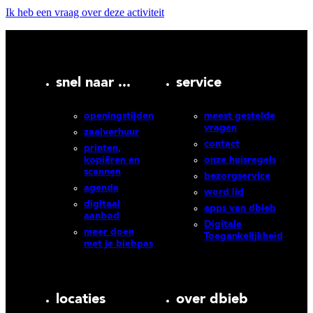
Ik heb een vraag over deze activiteit
snel naar ...
service
openingstijden
meest gestelde
vragen
zaalverhuur
contact
printen,
kopiëren en
onze huisregels
scannen
bezorgservice
agenda
word lid
digitaal
apps van dbieb
aanbod
Digitale
meer doen
Toegankelijkheid
met je biebpas
locaties
over dbieb