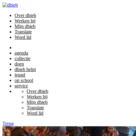
Over dbieb
Werken bij
Mijn dbieb
Translate
Word lid
agenda
collectie
doen
dbieb helpt
jeugd
op school
service
Over dbieb
Werken bij
Mijn dbieb
Translate
Word lid
Terug