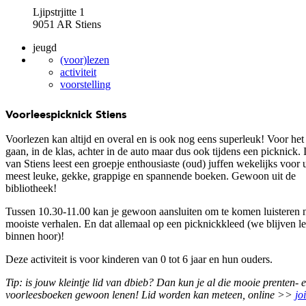
Ljipstrjitte 1
9051 AR Stiens
jeugd
(voor)lezen
activiteit
voorstelling
Voorleespicknick Stiens
Voorlezen kan altijd en overal en is ook nog eens superleuk! Voor het
gaan, in de klas, achter in de auto maar dus ook tijdens een picknick. 
van Stiens leest een groepje enthousiaste (oud) juffen wekelijks voor u
meest leuke, gekke, grappige en spannende boeken. Gewoon uit de
bibliotheek!
Tussen 10.30-11.00 kan je gewoon aansluiten om te komen luisteren 
mooiste verhalen. En dat allemaal op een picknickkleed (we blijven l
binnen hoor)!
Deze activiteit is voor kinderen van 0 tot 6 jaar en hun ouders.
Tip: is jouw kleintje lid van dbieb? Dan kun je al die mooie prenten- 
voorleesboeken gewoon lenen! Lid worden kan meteen, online >>
jo