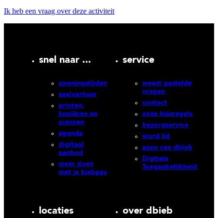
Ik heb een vraag over deze activiteit
snel naar ...
service
openingstijden
meest gestelde
vragen
zaalverhuur
contact
printen,
kopiëren en
onze huisregels
scannen
bezorgservice
agenda
word lid
digitaal
apps van dbieb
aanbod
Digitale
meer doen
Toegankelijkheid
met je biebpas
locaties
over dbieb