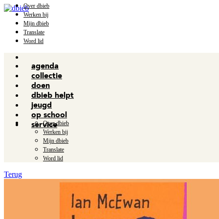
Over dbieb
Werken bij
Mijn dbieb
Translate
Word lid
agenda
collectie
doen
dbieb helpt
jeugd
op school
Over dbieb
service
Werken bij
Mijn dbieb
Translate
Word lid
Terug