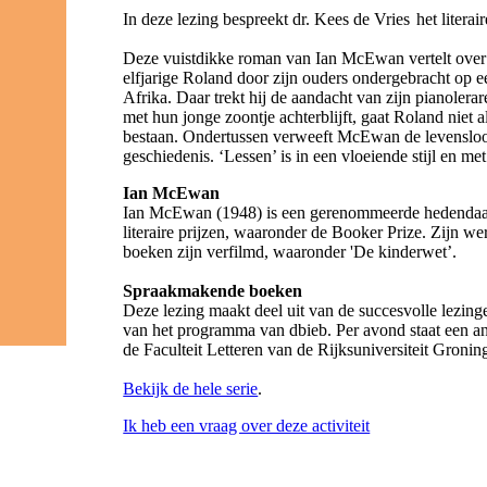
In deze lezing bespreekt dr. Kees de Vries het lite
Deze vuistdikke roman van Ian McEwan vertelt over d
elfjarige Roland door zijn ouders ondergebracht op e
Afrika. Daar trekt hij de aandacht van zijn pianolerar
met hun jonge zoontje achterblijft, gaat Roland niet 
bestaan. Ondertussen verweeft McEwan de levensloop
geschiedenis. ‘Lessen’ is in een vloeiende stijl en 
Ian McEwan
Ian McEwan (1948) is een gerenommeerde hedendaags
literaire prijzen, waaronder de Booker Prize. Zijn we
boeken zijn verfilmd, waaronder 'De kinderwet’.
Spraakmakende boeken
Deze lezing maakt deel uit van de succesvolle lezi
van het programma van dbieb. Per avond staat een an
de Faculteit Letteren van de Rijksuniversiteit Groni
Bekijk de hele serie
.
Ik heb een vraag over deze activiteit