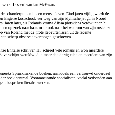
raire werk ‘Lessen’ van Ian McEwan.
e scharnierpunten in een mensenleven. Eind jaren vijftig wordt de
en Engelse kostschool, ver weg van zijn idyllische jeugd in Noord-
es. Jaren later, als Rolands vrouw Alissa plotsklaps verdwijnt en hij
alleen op zoek naar haar, maar ook naar het waarom van zijn rusteloze
 van Roland met de grote gebeurtenissen uit de recente
met een scherp observatievermogen geschreven.
e Engelse schrijver. Hij schreef vele romans en won meerdere
rk verschijnt wereldwijd in meer dan dertig talen en meerdere van zijn
ngenreeks Spraakmakende boeken, inmiddels een vertrouwd onderdeel
der boek centraal. Vooraanstaande specialisten, veelal verbonden aan
ngen, bespreken literaire werken.