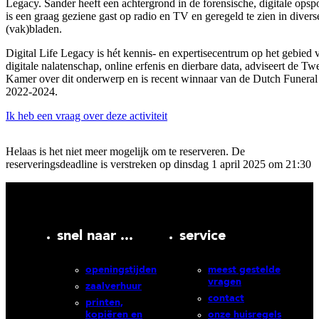
Legacy. Sander heeft een achtergrond in de forensische, digitale opsp
is een graag geziene gast op radio en TV en geregeld te zien in divers
(vak)bladen.
Digital Life Legacy is hét kennis- en expertisecentrum op het gebied 
digitale nalatenschap, online erfenis en dierbare data, adviseert de T
Kamer over dit onderwerp en is recent winnaar van de Dutch Funera
2022-2024.
Ik heb een vraag over deze activiteit
Helaas is het niet meer mogelijk om te reserveren. De
reserveringsdeadline is verstreken op dinsdag 1 april 2025 om 21:30
snel naar ...
service
openingstijden
meest gestelde
vragen
zaalverhuur
contact
printen,
kopiëren en
onze huisregels