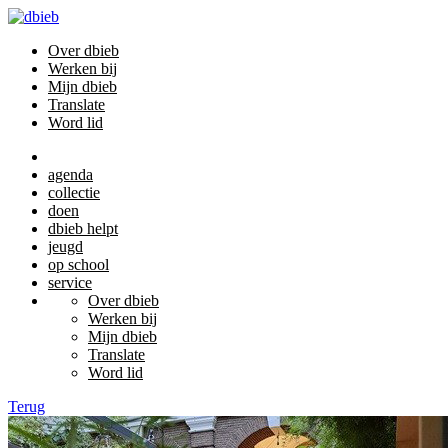
Over dbieb
Werken bij
Mijn dbieb
Translate
Word lid
agenda
collectie
doen
dbieb helpt
jeugd
op school
service
Over dbieb
Werken bij
Mijn dbieb
Translate
Word lid
Terug