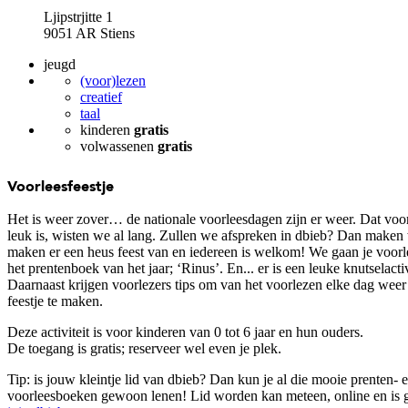
Ljipstrjitte 1
9051 AR Stiens
jeugd
(voor)lezen
creatief
taal
kinderen
gratis
volwassenen
gratis
Voorleesfeestje
Het is weer zover… de nationale voorleesdagen zijn er weer. Dat voo
leuk is, wisten we al lang. Zullen we afspreken in dbieb? Dan maken
maken er een heus feest van en iedereen is welkom! We gaan je voorl
het prentenboek van het jaar; ‘Rinus’. En... er is een leuke knutselactiv
Daarnaast krijgen voorlezers tips om van het voorlezen elke dag weer
feestje te maken.
Deze activiteit is voor kinderen van 0 tot 6 jaar en hun ouders.
De toegang is gratis; reserveer wel even je plek.
Tip: is jouw kleintje lid van dbieb? Dan kun je al die mooie prenten- 
voorleesboeken gewoon lenen! Lid worden kan meteen, online en is g