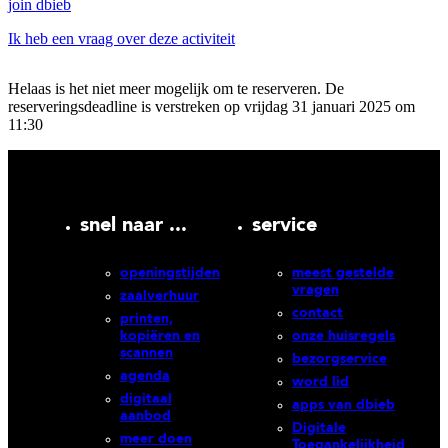
join dbieb
Ik heb een vraag over deze activiteit
Helaas is het niet meer mogelijk om te reserveren. De
reserveringsdeadline is verstreken op vrijdag 31 januari 2025 om
11:30
snel naar ...
service
openingstijden
meest gestelde
vragen
zaalverhuur
contact
printen,
kopiëren en
onze huisregels
scannen
bezorgservice
agenda
word lid
digitaal
apps van dbieb
aanbod
Digitale
meer doen
Toegankelijkheid