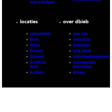
met je biebpas
locaties
over dbieb
Leeuwarden
over ons
Grou
werken bij
Stiens
biebpanel
Burgum
volg dbieb
Gytsjerk
bibliotheekreglement
In wijk en
voorwaarden
dorp
activiteiten
In dbieb
privacy