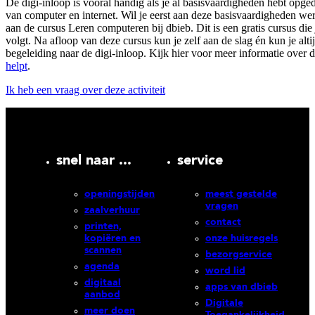
De digi-inloop is vooral handig als je al basisvaardigheden hebt opge
van computer en internet. Wil je eerst aan deze basisvaardigheden w
aan de cursus Leren computeren bij dbieb. Dit is een gratis cursus die 
volgt. Na afloop van deze cursus kun je zelf aan de slag én kun je alti
begeleiding naar de digi-inloop. Kijk hier voor meer informatie over 
helpt
.
Ik heb een vraag over deze activiteit
snel naar ...
service
openingstijden
meest gestelde
vragen
zaalverhuur
contact
printen,
kopiëren en
onze huisregels
scannen
bezorgservice
agenda
word lid
digitaal
apps van dbieb
aanbod
Digitale
meer doen
Toegankelijkheid