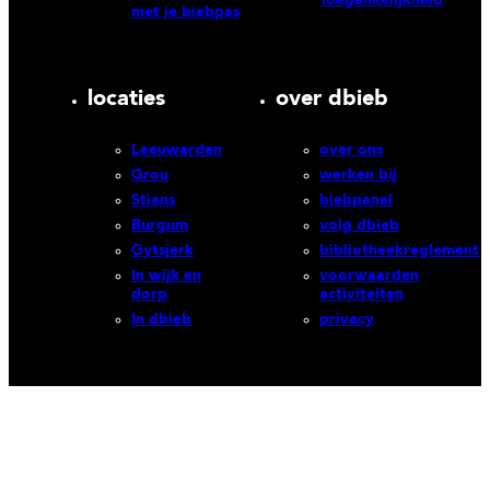
met je biebpas
locaties
over dbieb
Leeuwarden
over ons
Grou
werken bij
Stiens
biebpanel
Burgum
volg dbieb
Gytsjerk
bibliotheekreglement
In wijk en
voorwaarden
dorp
activiteiten
In dbieb
privacy