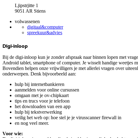
Ljipstrjitte 1
9051 AR Stiens
volwassenen
digitaal&computer
spreekuur&advies
Digi-inloop
Bij de digi-inloop kun je zonder afspraak naar binnen lopen met vrage
Android tablet, smartphone of computer. Je wisselt handige weetjes me
Bovendien helpen onze vrijwilligers je met allerlei vragen over uitee
onderwerpen. Denk bijvoorbeeld aan:
hulp bij internetbankieren
aanmelden voor online cursussen
omgaan met je ov-chipkaart
tips en trucs voor je telefoon
het downloaden van een app
hulp bij tekstverwerking
veilig het web op: hoe stel je je virusscanner firewall in
en nog veel meer.
Voor wie: