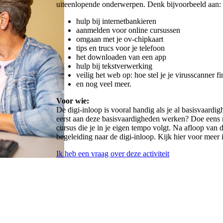
uiteenlopende onderwerpen. Denk bijvoorbeeld aan:
hulp bij internetbankieren
aanmelden voor online cursussen
omgaan met je ov-chipkaart
tips en trucs voor je telefoon
het downloaden van een app
hulp bij tekstverwerking
veilig het web op: hoe stel je je virusscanner fi
en nog veel meer.
Voor wie:
De digi-inloop is vooral handig als je al basisvaard
eerst aan deze basisvaardigheden werken? Doe eens m
cursus die je in je eigen tempo volgt. Na afloop van d
begeleiding naar de digi-inloop. Kijk hier voor meer
Ik heb een vraag over deze activiteit