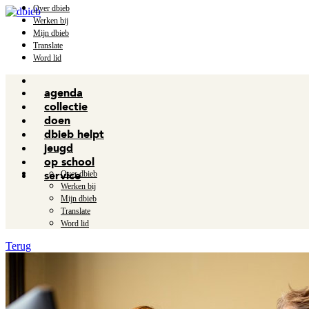
Over dbieb
Werken bij
Mijn dbieb
Translate
Word lid
agenda
collectie
doen
dbieb helpt
jeugd
op school
Over dbieb
service
Werken bij
Mijn dbieb
Translate
Word lid
Terug