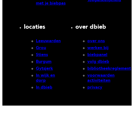
met je biebpas
locaties
over dbieb
Leeuwarden
over ons
Grou
werken bij
Stiens
biebpanel
Burgum
volg dbieb
Gytsjerk
bibliotheekreglement
In wijk en
voorwaarden
dorp
activiteiten
In dbieb
privacy