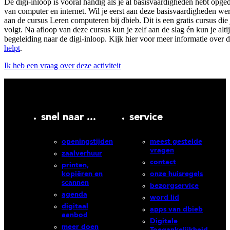
De digi-inloop is vooral handig als je al basisvaardigheden hebt opge
van computer en internet. Wil je eerst aan deze basisvaardigheden w
aan de cursus Leren computeren bij dbieb. Dit is een gratis cursus die 
volgt. Na afloop van deze cursus kun je zelf aan de slag én kun je alti
begeleiding naar de digi-inloop. Kijk hier voor meer informatie over 
helpt
.
Ik heb een vraag over deze activiteit
snel naar ...
service
openingstijden
meest gestelde
vragen
zaalverhuur
contact
printen,
kopiëren en
onze huisregels
scannen
bezorgservice
agenda
word lid
digitaal
apps van dbieb
aanbod
Digitale
meer doen
Toegankelijkheid