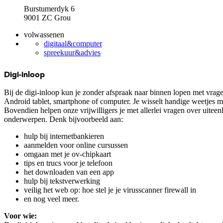
Burstumerdyk 6
9001 ZC Grou
volwassenen
digitaal&computer
spreekuur&advies
Digi-inloop
Bij de digi-inloop kun je zonder afspraak naar binnen lopen met vrage
Android tablet, smartphone of computer. Je wisselt handige weetjes me
Bovendien helpen onze vrijwilligers je met allerlei vragen over uitee
onderwerpen. Denk bijvoorbeeld aan:
hulp bij internetbankieren
aanmelden voor online cursussen
omgaan met je ov-chipkaart
tips en trucs voor je telefoon
het downloaden van een app
hulp bij tekstverwerking
veilig het web op: hoe stel je je virusscanner firewall in
en nog veel meer.
Voor wie: