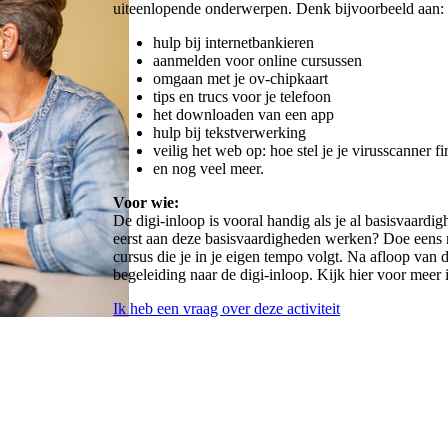
uiteenlopende onderwerpen. Denk bijvoorbeeld aan:
hulp bij internetbankieren
aanmelden voor online cursussen
omgaan met je ov-chipkaart
tips en trucs voor je telefoon
het downloaden van een app
hulp bij tekstverwerking
veilig het web op: hoe stel je je virusscanner fi
en nog veel meer.
Voor wie:
De digi-inloop is vooral handig als je al basisvaard
eerst aan deze basisvaardigheden werken? Doe eens m
cursus die je in je eigen tempo volgt. Na afloop van d
begeleiding naar de digi-inloop. Kijk hier voor meer
Ik heb een vraag over deze activiteit