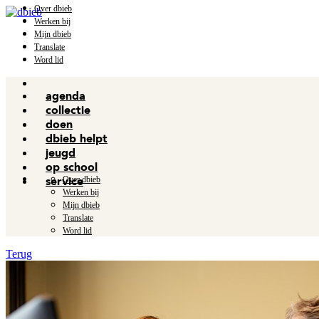
Over dbieb
Werken bij
Mijn dbieb
Translate
Word lid
agenda
collectie
doen
dbieb helpt
jeugd
op school
Over dbieb
service
Werken bij
Mijn dbieb
Translate
Word lid
Terug