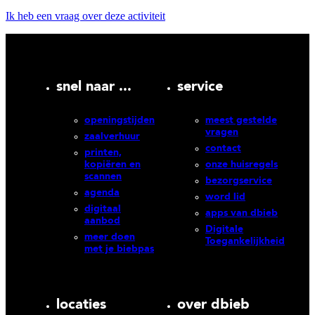
Ik heb een vraag over deze activiteit
snel naar ...
service
openingstijden
meest gestelde
vragen
zaalverhuur
contact
printen,
kopiëren en
onze huisregels
scannen
bezorgservice
agenda
word lid
digitaal
apps van dbieb
aanbod
Digitale
meer doen
Toegankelijkheid
met je biebpas
locaties
over dbieb