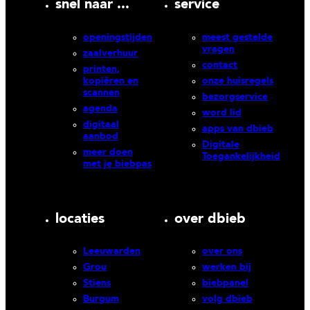
snel naar ...
service
openingstijden
meest gestelde
vragen
zaalverhuur
contact
printen,
kopiëren en
onze huisregels
scannen
bezorgservice
agenda
word lid
digitaal
apps van dbieb
aanbod
Digitale
meer doen
Toegankelijkheid
met je biebpas
locaties
over dbieb
Leeuwarden
over ons
Grou
werken bij
Stiens
biebpanel
Burgum
volg dbieb