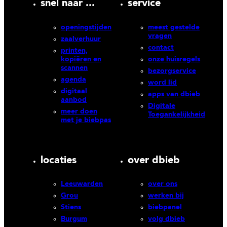
snel naar ...
service
openingstijden
meest gestelde
vragen
zaalverhuur
contact
printen,
kopiëren en
onze huisregels
scannen
bezorgservice
agenda
word lid
digitaal
apps van dbieb
aanbod
Digitale
meer doen
Toegankelijkheid
met je biebpas
locaties
over dbieb
Leeuwarden
over ons
Grou
werken bij
Stiens
biebpanel
Burgum
volg dbieb