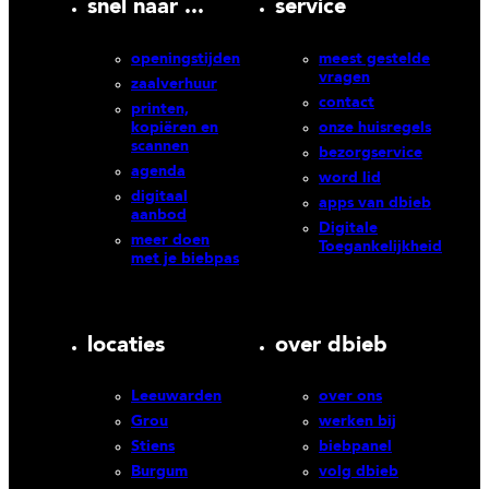
snel naar ...
service
openingstijden
meest gestelde
vragen
zaalverhuur
contact
printen,
kopiëren en
onze huisregels
scannen
bezorgservice
agenda
word lid
digitaal
apps van dbieb
aanbod
Digitale
meer doen
Toegankelijkheid
met je biebpas
locaties
over dbieb
Leeuwarden
over ons
Grou
werken bij
Stiens
biebpanel
Burgum
volg dbieb