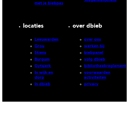
met je biebpas
locaties
over dbieb
Leeuwarden
over ons
Grou
werken bij
Stiens
biebpanel
Burgum
volg dbieb
Gytsjerk
bibliotheekreglement
In wijk en
voorwaarden
dorp
activiteiten
In dbieb
privacy