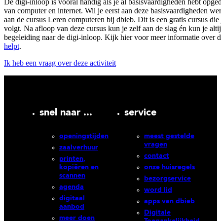
De digi-inloop is vooral handig als je al basisvaardigheden hebt opge
van computer en internet. Wil je eerst aan deze basisvaardigheden w
aan de cursus Leren computeren bij dbieb. Dit is een gratis cursus die 
volgt. Na afloop van deze cursus kun je zelf aan de slag én kun je alti
begeleiding naar de digi-inloop. Kijk hier voor meer informatie over 
helpt
.
Ik heb een vraag over deze activiteit
snel naar ...
service
openingstijden
meest gestelde
vragen
zaalverhuur
contact
printen,
kopiëren en
onze huisregels
scannen
bezorgservice
agenda
word lid
digitaal
apps van dbieb
aanbod
Digitale
meer doen
Toegankelijkheid