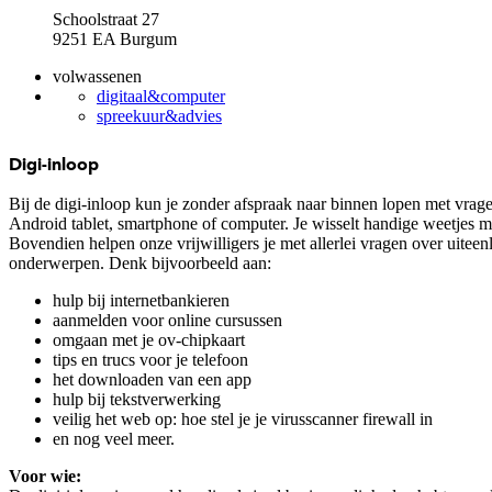
Schoolstraat 27
9251 EA Burgum
volwassenen
digitaal&computer
spreekuur&advies
Digi-inloop
Bij de digi-inloop kun je zonder afspraak naar binnen lopen met vrage
Android tablet, smartphone of computer. Je wisselt handige weetjes me
Bovendien helpen onze vrijwilligers je met allerlei vragen over uitee
onderwerpen. Denk bijvoorbeeld aan:
hulp bij internetbankieren
aanmelden voor online cursussen
omgaan met je ov-chipkaart
tips en trucs voor je telefoon
het downloaden van een app
hulp bij tekstverwerking
veilig het web op: hoe stel je je virusscanner firewall in
en nog veel meer.
Voor wie: