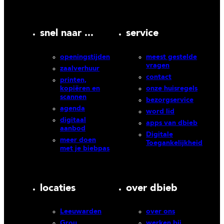
snel naar ...
service
openingstijden
meest gestelde
vragen
zaalverhuur
contact
printen,
kopiëren en
onze huisregels
scannen
bezorgservice
agenda
word lid
digitaal
apps van dbieb
aanbod
Digitale
meer doen
Toegankelijkheid
met je biebpas
locaties
over dbieb
Leeuwarden
over ons
Grou
werken bij