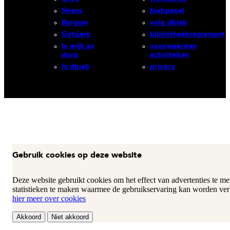
Stiens
biebpanel
Burgum
volg dbieb
Gytsjerk
bibliotheekreglement
In wijk en
voorwaarden
dorp
activiteiten
In dbieb
privacy
Gebruik cookies op deze website
Deze website gebruikt cookies om het effect van advertenties te m
statistieken te maken waarmee de gebruikservaring kan worden ver
hier meer over cookies
Akkoord
Niet akkoord