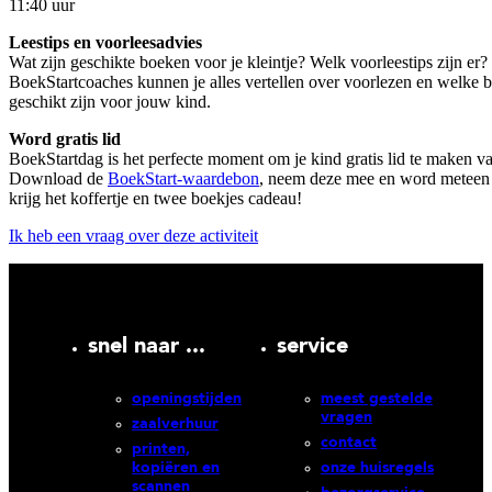
11:40 uur
Leestips en voorleesadvies
Wat zijn geschikte boeken voor je kleintje? Welk voorleestips zijn er
BoekStartcoaches kunnen je alles vertellen over voorlezen en welke 
geschikt zijn voor jouw kind.
Word gratis lid
BoekStartdag is het perfecte moment om je kind gratis lid te maken v
Download de
BoekStart-waardebon
, neem deze mee en word meteen 
krijg het koffertje en twee boekjes cadeau!
Ik heb een vraag over deze activiteit
snel naar ...
service
openingstijden
meest gestelde
vragen
zaalverhuur
contact
printen,
kopiëren en
onze huisregels
scannen