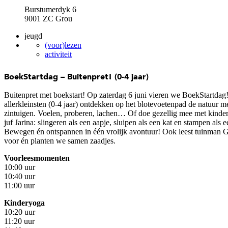
Burstumerdyk 6
9001 ZC Grou
jeugd
(voor)lezen
activiteit
BoekStartdag – Buitenpret! (0-4 jaar)
Buitenpret met boekstart! Op zaterdag 6 juni vieren we BoekStartdag
allerkleinsten (0-4 jaar) ontdekken op het blotevoetenpad de natuur m
zintuigen. Voelen, proberen, lachen… Of doe gezellig mee met kinde
juf Jarina: slingeren als een aapje, sluipen als een kat en stampen als e
Bewegen én ontspannen in één vrolijk avontuur! Ook leest tuinman 
voor én planten we samen zaadjes.
Voorleesmomenten
10:00 uur
10:40 uur
11:00 uur
Kinderyoga
10:20 uur
11:20 uur