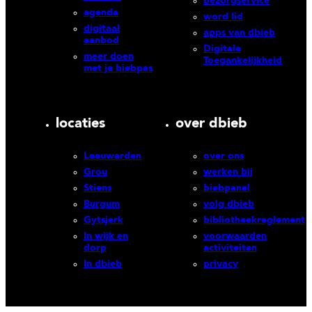
bezorgservice
agenda
word lid
digitaal
apps van dbieb
aanbod
Digitale
meer doen
Toegankelijkheid
met je biebpas
locaties
over dbieb
Leeuwarden
over ons
Grou
werken bij
Stiens
biebpanel
Burgum
volg dbieb
Gytsjerk
bibliotheekreglement
In wijk en
voorwaarden
dorp
activiteiten
In dbieb
privacy