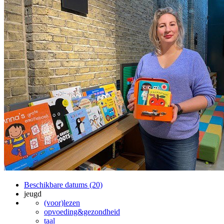
Beschikbare datums (20)
jeugd
(voor)lezen
opvoeding&gezondheid
taal