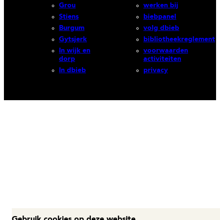
Grou
werken bij
Stiens
biebpanel
Burgum
volg dbieb
Gytsjerk
bibliotheekreglement
In wijk en
voorwaarden
dorp
activiteiten
In dbieb
privacy
Gebruik cookies op deze website