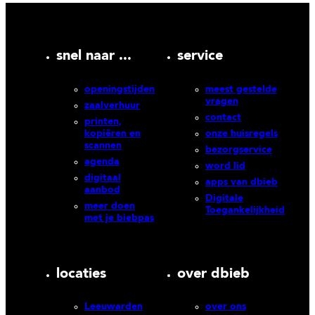
snel naar ...
service
openingstijden
meest gestelde
vragen
zaalverhuur
contact
printen,
kopiëren en
onze huisregels
scannen
bezorgservice
agenda
word lid
digitaal
apps van dbieb
aanbod
Digitale
meer doen
Toegankelijkheid
met je biebpas
locaties
over dbieb
Leeuwarden
over ons