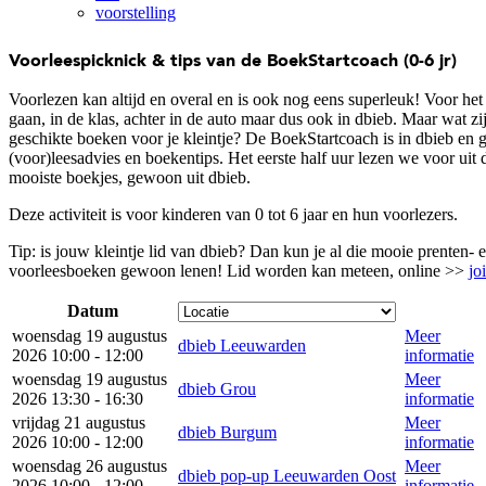
voorstelling
Voorleespicknick & tips van de BoekStartcoach (0-6 jr)
Voorlezen kan altijd en overal en is ook nog eens superleuk! Voor het
gaan, in de klas, achter in de auto maar dus ook in dbieb. Maar wat zi
geschikte boeken voor je kleintje? De BoekStartcoach is in dbieb en g
(voor)leesadvies en boekentips. Het eerste half uur lezen we voor uit 
mooiste boekjes, gewoon uit dbieb.
Deze activiteit is voor kinderen van 0 tot 6 jaar en hun voorlezers.
Tip: is jouw kleintje lid van dbieb? Dan kun je al die mooie prenten- 
voorleesboeken gewoon lenen! Lid worden kan meteen, online >>
jo
Datum
woensdag 19 augustus
Meer
dbieb Leeuwarden
2026 10:00 - 12:00
informatie
woensdag 19 augustus
Meer
dbieb Grou
2026 13:30 - 16:30
informatie
vrijdag 21 augustus
Meer
dbieb Burgum
2026 10:00 - 12:00
informatie
woensdag 26 augustus
Meer
dbieb pop-up Leeuwarden Oost
2026 10:00 - 12:00
informatie